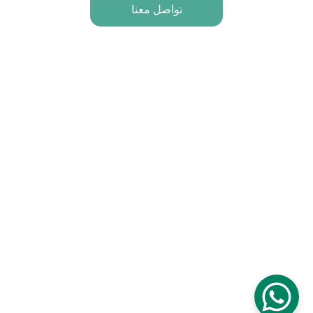
تواصل معنا
استكشف بيئتنا الحاضنة لطفلك
تواصل معنا
99443058
تابعونا
روابط سريعة
من نحن
التطبيق
الشروط والاحكام
سياسة الاستخدام